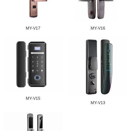
MY-V17
MY-V16
MY-V15
MY-V13