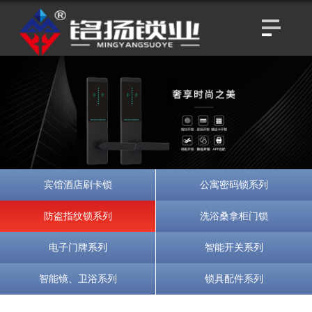
宾馆酒店刷卡锁
公寓密码锁系列
防盗指纹锁系列
洗浴桑拿柜门锁
电子门牌系列
智能开关系列
智能镜、卫浴系列
锁具配件系列