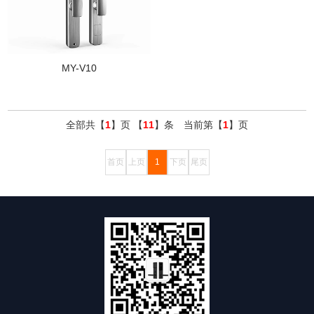
MY-V10
全部共【
1
】页 【
11
】条 当前第【
1
】页
首页
上页
1
下页
尾页